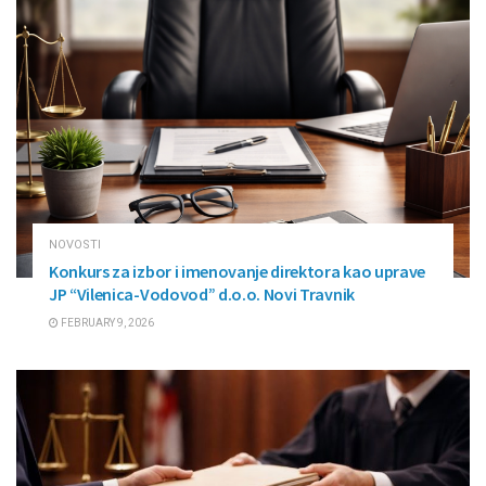
NOVOSTI
Konkurs za izbor i imenovanje direktora kao uprave
JP “Vilenica-Vodovod” d.o.o. Novi Travnik
FEBRUARY 9, 2026