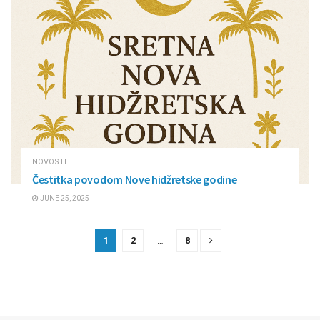
NOVOSTI
Čestitka povodom Nove hidžretske godine
JUNE 25, 2025
1
2
…
8