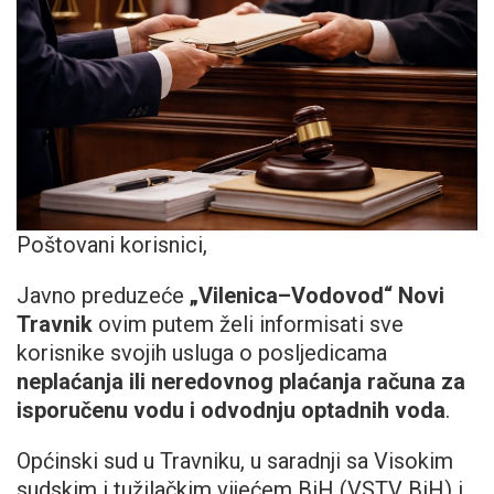
Poštovani korisnici,
Javno preduzeće
„Vilenica–Vodovod“ Novi
Travnik
ovim putem želi informisati sve
korisnike svojih usluga o posljedicama
neplaćanja ili neredovnog plaćanja računa za
isporučenu vodu i odvodnju optadnih voda
.
Općinski sud u Travniku, u saradnji sa Visokim
sudskim i tužilačkim vijećem BiH (VSTV BiH) i