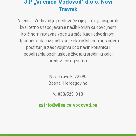
J.P. „Vilenica-Vodovod“ d.o.o. Novi
Travnik
Vilenica-Vodovod je preduzeće čije je misija osigurati
kvalitetno snabdijevanje naših korisnika dovoljnom
količinom ispravne vode za piće, kao i odvodnjom
otpadnih voda, uz poštivanje ekoloških normi, s ciljem
postizanja zadovoljstva kod naših korisnika i
poboljšanja općih uslova života u sredini u kojoj
preduzeće egzistira.
Novi Travnik, 72290
Bosna i Hercegovina
030/525-310
info@vilenica-vodovod.ba