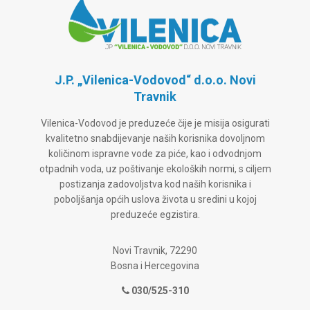
J.P. „Vilenica-Vodovod“ d.o.o. Novi
Travnik
Vilenica-Vodovod je preduzeće čije je misija osigurati
kvalitetno snabdijevanje naših korisnika dovoljnom
količinom ispravne vode za piće, kao i odvodnjom
otpadnih voda, uz poštivanje ekoloških normi, s ciljem
postizanja zadovoljstva kod naših korisnika i
poboljšanja općih uslova života u sredini u kojoj
preduzeće egzistira.
Novi Travnik, 72290
Bosna i Hercegovina
030/525-310